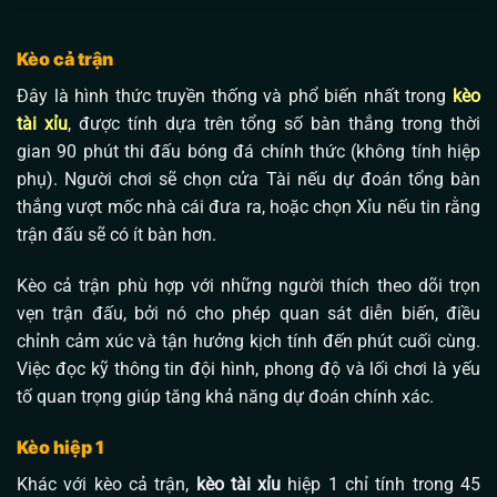
Kèo cả trận
Đây là hình thức truyền thống và phổ biến nhất trong
kèo
tài xỉu
, được tính dựa trên tổng số bàn thắng trong thời
gian 90 phút thi đấu bóng đá chính thức (không tính hiệp
phụ). Người chơi sẽ chọn cửa Tài nếu dự đoán tổng bàn
thắng vượt mốc nhà cái đưa ra, hoặc chọn Xỉu nếu tin rằng
trận đấu sẽ có ít bàn hơn.
Kèo cả trận phù hợp với những người thích theo dõi trọn
vẹn trận đấu, bởi nó cho phép quan sát diễn biến, điều
chỉnh cảm xúc và tận hưởng kịch tính đến phút cuối cùng.
Việc đọc kỹ thông tin đội hình, phong độ và lối chơi là yếu
tố quan trọng giúp tăng khả năng dự đoán chính xác.
Kèo hiệp 1
Khác với kèo cả trận,
kèo tài xỉu
hiệp 1 chỉ tính trong 45