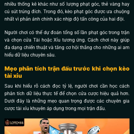
nhiều thống kê khác như số lượng phạt góc, thẻ vàng hay
cú sút trúng đích. Trong đó, kèo phạt góc được ưa chuộng
nhất vì phản ánh chính xác nhịp độ tấn công của hai đội.
Người chơi có thể dự đoán tổng số lần phạt góc trong trận
và chọn cửa Tài hoặc Xỉu tương ứng. Cách chơi này giúp
đa dạng chiến thuật và tăng cơ hội thắng cho những ai am
hiểu dữ liệu chuyên sâu.
Mẹo phân tích trận đấu trước khi chọn kèo
tài xỉu
Sau khi hiểu rõ cách đọc tỷ lệ, người chơi cần học cách
phân tích dữ liệu thực tế để chọn cửa cược hiệu quả hơn.
Dưới đây là những mẹo quan trọng được các chuyên gia
cược tài xỉu khuyên áp dụng trong mọi trận đấu.