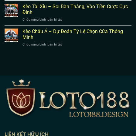
Quyết
Tiền
Cá
Kèo Tài Xỉu – Soi Bàn Thắng, Vào Tiền Cược Cực
Tăng
Dễ
5
Thưởng
Đỉnh
Dàng
Sao
Siêu
ở
Chức năng bình luận bị tắt
–
Dễ
Kèo
Săn
Dàng
Tài
Kèo Châu Á – Dự Đoán Tỷ Lệ Chọn Cửa Thông
Boss
Xỉu
Đỉnh
Minh
–
Cao
ở
Chức năng bình luận bị tắt
Soi
Hốt
Kèo
Bàn
Kho
Châu
Thắng,
Báu
Á
Vào
Khủng
–
Tiền
Dự
Cược
Đoán
Cực
Tỷ
Đỉnh
Lệ
Chọn
Cửa
Thông
Minh
LIÊN KẾT HỮU ÍCH