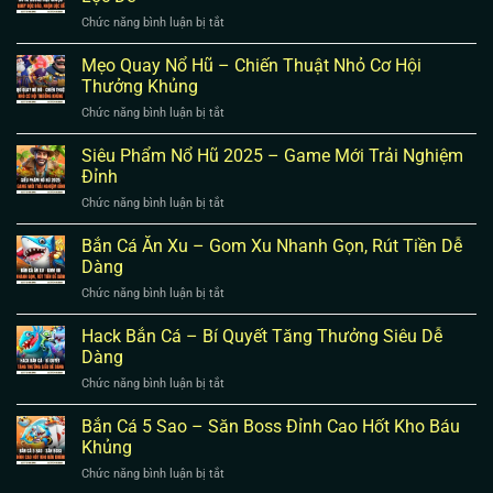
ở
Chức năng bình luận bị tắt
Nổ
Hũ
Mẹo Quay Nổ Hũ – Chiến Thuật Nhỏ Cơ Hội
Đường
Thưởng Khủng
Mạt
ở
Chức năng bình luận bị tắt
Chược
Mẹo
–
Quay
Siêu Phẩm Nổ Hũ 2025 – Game Mới Trải Nghiệm
Quay
Nổ
Độc
Đỉnh
Hũ
Đáo,
ở
Chức năng bình luận bị tắt
–
Nhận
Siêu
Chiến
Lộc
Phẩm
Bắn Cá Ăn Xu – Gom Xu Nhanh Gọn, Rút Tiền Dễ
Thuật
Dễ
Nổ
Nhỏ
Dàng
Hũ
Cơ
ở
Chức năng bình luận bị tắt
2025
Hội
Bắn
–
Thưởng
Cá
Hack Bắn Cá – Bí Quyết Tăng Thưởng Siêu Dễ
Game
Khủng
Ăn
Mới
Dàng
Xu
Trải
ở
Chức năng bình luận bị tắt
–
Nghiệm
Hack
Gom
Đỉnh
Bắn
Bắn Cá 5 Sao – Săn Boss Đỉnh Cao Hốt Kho Báu
Xu
Cá
Nhanh
Khủng
–
Gọn,
ở
Chức năng bình luận bị tắt
Bí
Rút
Bắn