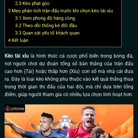
2.3
Kèo phạt góc
3
Mẹo phân tích trận đấu trước khi chọn kèo tài xỉu
3.1
Xem phong độ hàng công
3.2
Theo dõi thống kê đối đầu
3.3
Quan sát yếu tố khách quan
4
Kết luận
Kèo tài xỉu
là hình thức cá cược phổ biến trong bóng đá,
nơi người chơi dự đoán tổng số bàn thắng của trận đấu
cao hơn (Tài) hoặc thấp hơn (Xỉu) con số mà nhà cái đưa
ra. Đây là loại kèo không phụ thuộc vào kết quả thắng thua
trong thời gian thi đấu của hai đội, mà chỉ dựa trên tổng
điểm, giúp người tham gia có nhiều lựa chọn linh hoạt hơn.